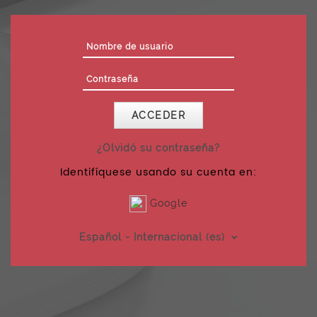
Salta al contenido principal
Nombre de usuario
Contraseña
ACCEDER
¿Olvidó su contraseña?
Identifíquese usando su cuenta en:
Google
Español - Internacional ‎(es)‎